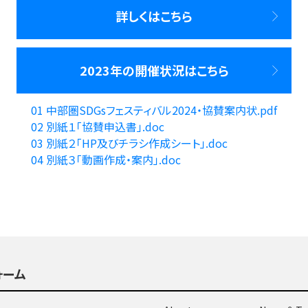
詳しくはこちら
2023年の開催状況はこちら
01 中部圏SDGsフェスティバル2024・協賛案内状.pdf
02 別紙１「協賛申込書」.doc
03 別紙２「HP及びチラシ作成シート」.doc
04 別紙３「動画作成・案内」.doc
ォーム