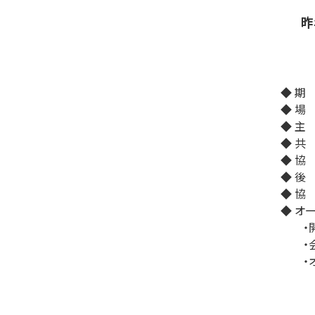
昨
◆ 期 
◆ 場
◆ 主
◆ 共
◆ 協
◆ 後
◆ 協
◆ オ
・
・
・